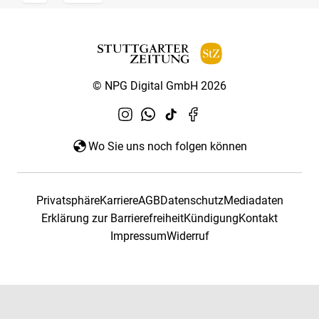
© NPG Digital GmbH 2026
Wo Sie uns noch folgen können
Privatsphäre
Karriere
AGB
Datenschutz
Mediadaten
Erklärung zur Barrierefreiheit
Kündigung
Kontakt
Impressum
Widerruf