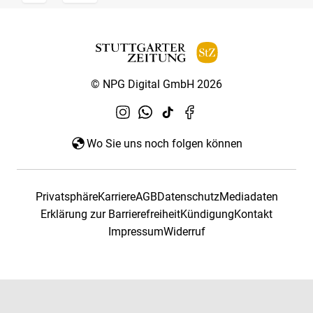
© NPG Digital GmbH 2026
Wo Sie uns noch folgen können
Privatsphäre
Karriere
AGB
Datenschutz
Mediadaten
Erklärung zur Barrierefreiheit
Kündigung
Kontakt
Impressum
Widerruf