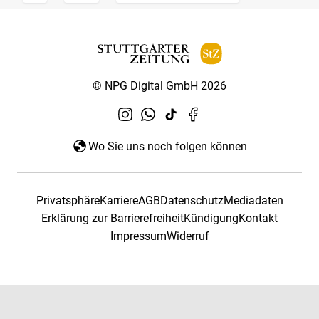
© NPG Digital GmbH 2026
Wo Sie uns noch folgen können
Privatsphäre
Karriere
AGB
Datenschutz
Mediadaten
Erklärung zur Barrierefreiheit
Kündigung
Kontakt
Impressum
Widerruf