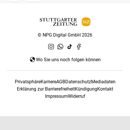
© NPG Digital GmbH 2026
Wo Sie uns noch folgen können
Privatsphäre
Karriere
AGB
Datenschutz
Mediadaten
Erklärung zur Barrierefreiheit
Kündigung
Kontakt
Impressum
Widerruf