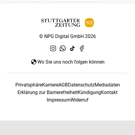
© NPG Digital GmbH 2026
Wo Sie uns noch folgen können
Privatsphäre
Karriere
AGB
Datenschutz
Mediadaten
Erklärung zur Barrierefreiheit
Kündigung
Kontakt
Impressum
Widerruf