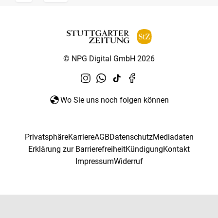
© NPG Digital GmbH 2026
Wo Sie uns noch folgen können
Privatsphäre
Karriere
AGB
Datenschutz
Mediadaten
Erklärung zur Barrierefreiheit
Kündigung
Kontakt
Impressum
Widerruf