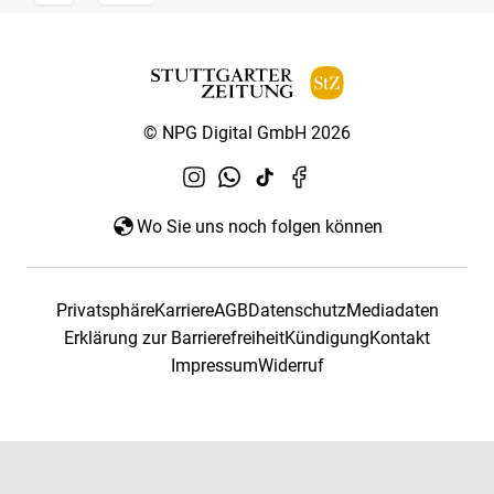
© NPG Digital GmbH 2026
Wo Sie uns noch folgen können
Privatsphäre
Karriere
AGB
Datenschutz
Mediadaten
Erklärung zur Barrierefreiheit
Kündigung
Kontakt
Impressum
Widerruf