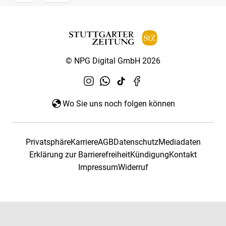
© NPG Digital GmbH 2026
Wo Sie uns noch folgen können
Privatsphäre
Karriere
AGB
Datenschutz
Mediadaten
Erklärung zur Barrierefreiheit
Kündigung
Kontakt
Impressum
Widerruf