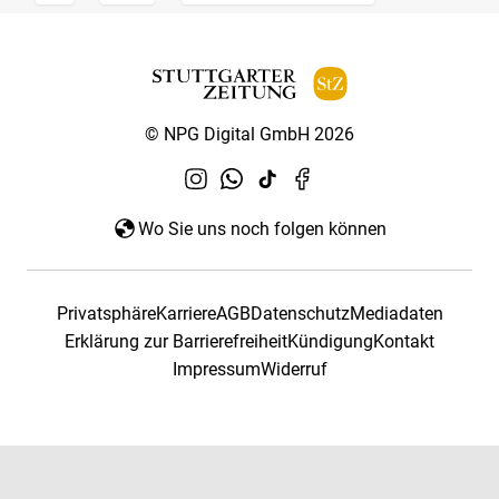
© NPG Digital GmbH 2026
Wo Sie uns noch folgen können
Privatsphäre
Karriere
AGB
Datenschutz
Mediadaten
Erklärung zur Barrierefreiheit
Kündigung
Kontakt
Impressum
Widerruf