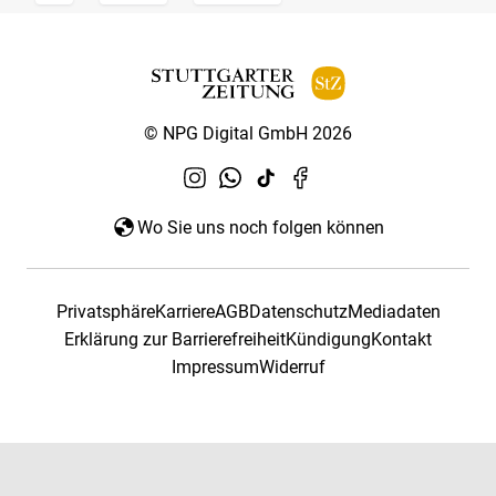
© NPG Digital GmbH 2026
Wo Sie uns noch folgen können
Privatsphäre
Karriere
AGB
Datenschutz
Mediadaten
Erklärung zur Barrierefreiheit
Kündigung
Kontakt
Impressum
Widerruf