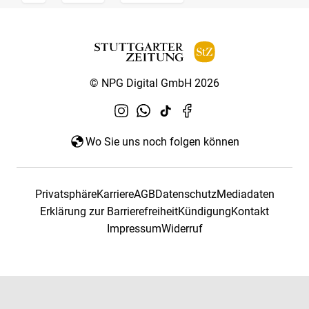
© NPG Digital GmbH 2026
Wo Sie uns noch folgen können
Privatsphäre
Karriere
AGB
Datenschutz
Mediadaten
Erklärung zur Barrierefreiheit
Kündigung
Kontakt
Impressum
Widerruf