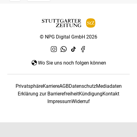
© NPG Digital GmbH 2026
Wo Sie uns noch folgen können
Privatsphäre
Karriere
AGB
Datenschutz
Mediadaten
Erklärung zur Barrierefreiheit
Kündigung
Kontakt
Impressum
Widerruf