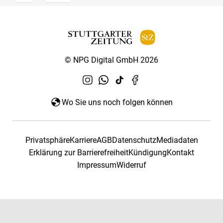
© NPG Digital GmbH 2026
Wo Sie uns noch folgen können
Privatsphäre
Karriere
AGB
Datenschutz
Mediadaten
Erklärung zur Barrierefreiheit
Kündigung
Kontakt
Impressum
Widerruf