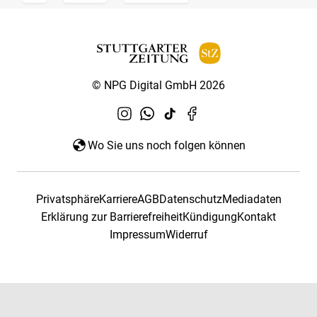
© NPG Digital GmbH 2026
Wo Sie uns noch folgen können
Privatsphäre
Karriere
AGB
Datenschutz
Mediadaten
Erklärung zur Barrierefreiheit
Kündigung
Kontakt
Impressum
Widerruf