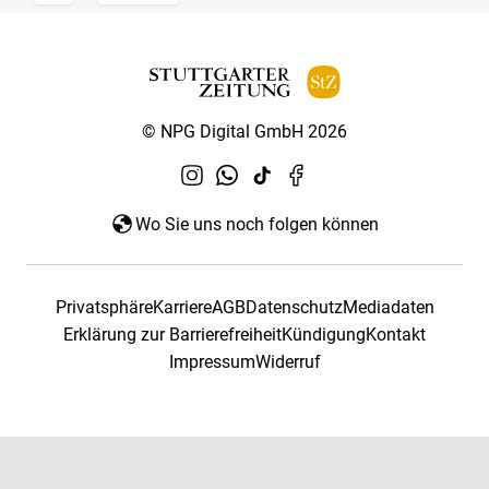
© NPG Digital GmbH 2026
Wo Sie uns noch folgen können
Privatsphäre
Karriere
AGB
Datenschutz
Mediadaten
Erklärung zur Barrierefreiheit
Kündigung
Kontakt
Impressum
Widerruf