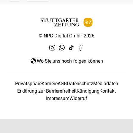
© NPG Digital GmbH 2026
Wo Sie uns noch folgen können
Privatsphäre
Karriere
AGB
Datenschutz
Mediadaten
Erklärung zur Barrierefreiheit
Kündigung
Kontakt
Impressum
Widerruf