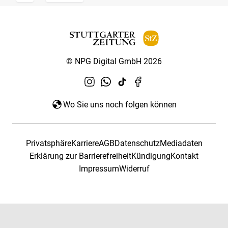
© NPG Digital GmbH 2026
Wo Sie uns noch folgen können
Privatsphäre
Karriere
AGB
Datenschutz
Mediadaten
Erklärung zur Barrierefreiheit
Kündigung
Kontakt
Impressum
Widerruf