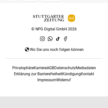
© NPG Digital GmbH 2026
Wo Sie uns noch folgen können
Privatsphäre
Karriere
AGB
Datenschutz
Mediadaten
Erklärung zur Barrierefreiheit
Kündigung
Kontakt
Impressum
Widerruf