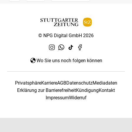
© NPG Digital GmbH 2026
Wo Sie uns noch folgen können
Privatsphäre
Karriere
AGB
Datenschutz
Mediadaten
Erklärung zur Barrierefreiheit
Kündigung
Kontakt
Impressum
Widerruf