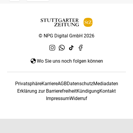
© NPG Digital GmbH 2026
Wo Sie uns noch folgen können
Privatsphäre
Karriere
AGB
Datenschutz
Mediadaten
Erklärung zur Barrierefreiheit
Kündigung
Kontakt
Impressum
Widerruf