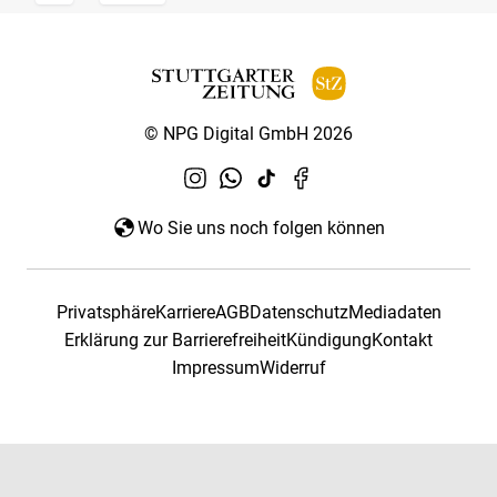
© NPG Digital GmbH 2026
Wo Sie uns noch folgen können
Privatsphäre
Karriere
AGB
Datenschutz
Mediadaten
Erklärung zur Barrierefreiheit
Kündigung
Kontakt
Impressum
Widerruf