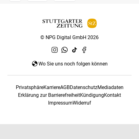
© NPG Digital GmbH 2026
Wo Sie uns noch folgen können
Privatsphäre
Karriere
AGB
Datenschutz
Mediadaten
Erklärung zur Barrierefreiheit
Kündigung
Kontakt
Impressum
Widerruf