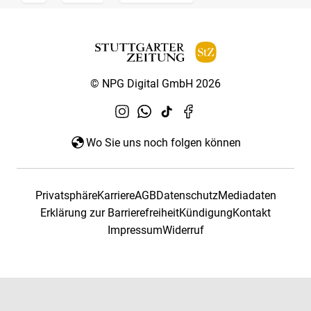
© NPG Digital GmbH 2026
Wo Sie uns noch folgen können
Privatsphäre
Karriere
AGB
Datenschutz
Mediadaten
Erklärung zur Barrierefreiheit
Kündigung
Kontakt
Impressum
Widerruf