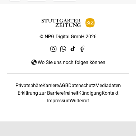
© NPG Digital GmbH 2026
Wo Sie uns noch folgen können
Privatsphäre
Karriere
AGB
Datenschutz
Mediadaten
Erklärung zur Barrierefreiheit
Kündigung
Kontakt
Impressum
Widerruf