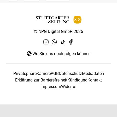
© NPG Digital GmbH 2026
Wo Sie uns noch folgen können
Privatsphäre
Karriere
AGB
Datenschutz
Mediadaten
Erklärung zur Barrierefreiheit
Kündigung
Kontakt
Impressum
Widerruf