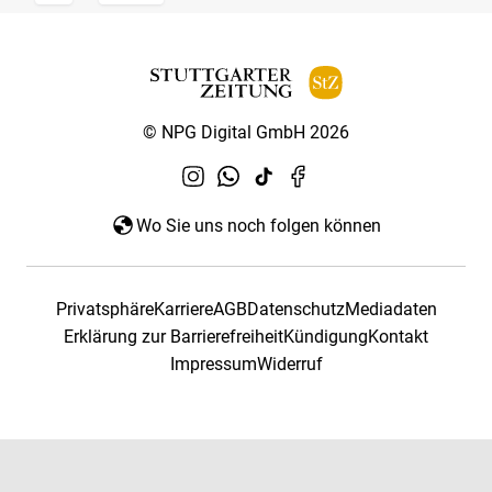
© NPG Digital GmbH 2026
Wo Sie uns noch folgen können
Privatsphäre
Karriere
AGB
Datenschutz
Mediadaten
Erklärung zur Barrierefreiheit
Kündigung
Kontakt
Impressum
Widerruf