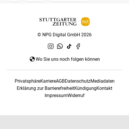
© NPG Digital GmbH 2026
Wo Sie uns noch folgen können
Privatsphäre
Karriere
AGB
Datenschutz
Mediadaten
Erklärung zur Barrierefreiheit
Kündigung
Kontakt
Impressum
Widerruf