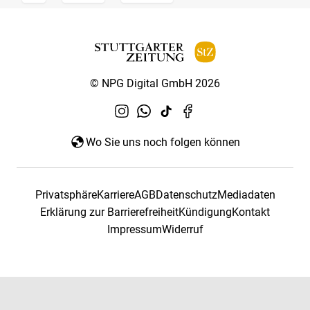
© NPG Digital GmbH 2026
Wo Sie uns noch folgen können
Privatsphäre
Karriere
AGB
Datenschutz
Mediadaten
Erklärung zur Barrierefreiheit
Kündigung
Kontakt
Impressum
Widerruf