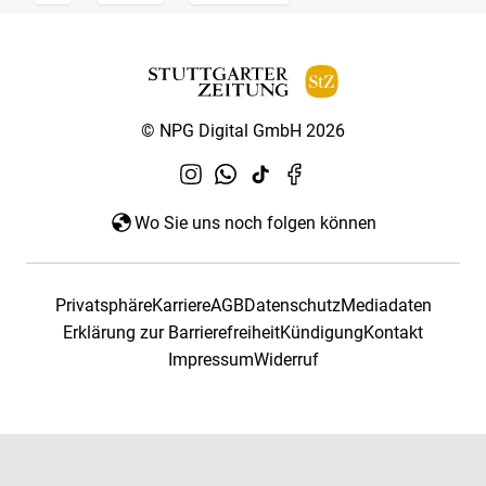
© NPG Digital GmbH 2026
Wo Sie uns noch folgen können
Privatsphäre
Karriere
AGB
Datenschutz
Mediadaten
Erklärung zur Barrierefreiheit
Kündigung
Kontakt
Impressum
Widerruf