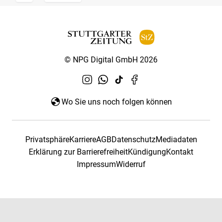
© NPG Digital GmbH 2026
Wo Sie uns noch folgen können
Privatsphäre
Karriere
AGB
Datenschutz
Mediadaten
Erklärung zur Barrierefreiheit
Kündigung
Kontakt
Impressum
Widerruf