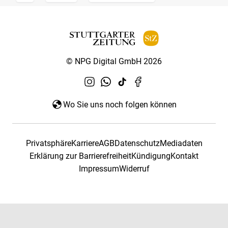
© NPG Digital GmbH 2026
Wo Sie uns noch folgen können
Privatsphäre
Karriere
AGB
Datenschutz
Mediadaten
Erklärung zur Barrierefreiheit
Kündigung
Kontakt
Impressum
Widerruf