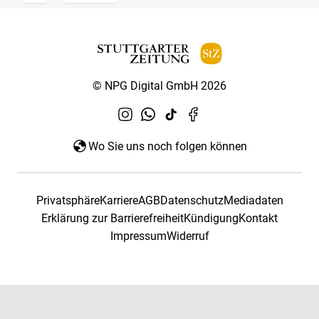
© NPG Digital GmbH 2026
Wo Sie uns noch folgen können
Privatsphäre
Karriere
AGB
Datenschutz
Mediadaten
Erklärung zur Barrierefreiheit
Kündigung
Kontakt
Impressum
Widerruf