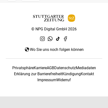
© NPG Digital GmbH 2026
Wo Sie uns noch folgen können
Privatsphäre
Karriere
AGB
Datenschutz
Mediadaten
Erklärung zur Barrierefreiheit
Kündigung
Kontakt
Impressum
Widerruf