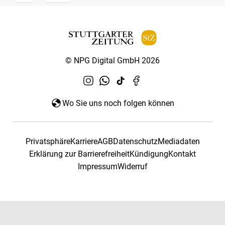
© NPG Digital GmbH 2026
Wo Sie uns noch folgen können
Privatsphäre
Karriere
AGB
Datenschutz
Mediadaten
Erklärung zur Barrierefreiheit
Kündigung
Kontakt
Impressum
Widerruf