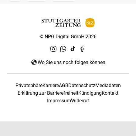
© NPG Digital GmbH 2026
Wo Sie uns noch folgen können
Privatsphäre
Karriere
AGB
Datenschutz
Mediadaten
Erklärung zur Barrierefreiheit
Kündigung
Kontakt
Impressum
Widerruf