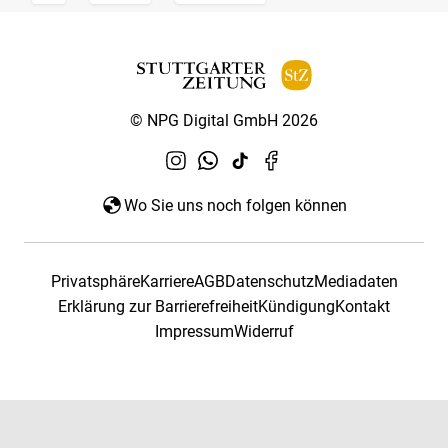
© NPG Digital GmbH 2026
Wo Sie uns noch folgen können
Privatsphäre
Karriere
AGB
Datenschutz
Mediadaten
Erklärung zur Barrierefreiheit
Kündigung
Kontakt
Impressum
Widerruf