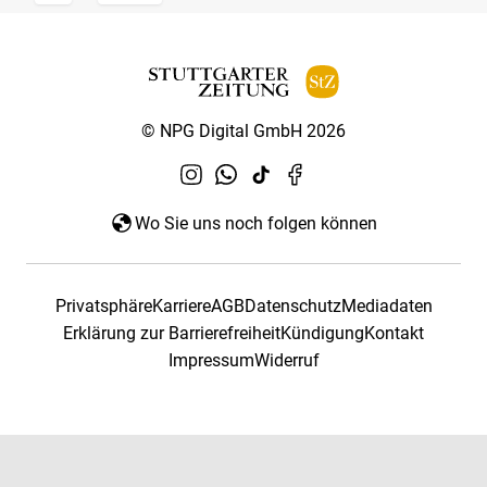
© NPG Digital GmbH 2026
Wo Sie uns noch folgen können
Privatsphäre
Karriere
AGB
Datenschutz
Mediadaten
Erklärung zur Barrierefreiheit
Kündigung
Kontakt
Impressum
Widerruf