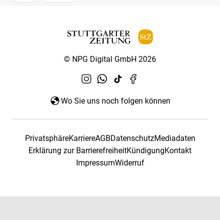
© NPG Digital GmbH 2026
Wo Sie uns noch folgen können
Privatsphäre
Karriere
AGB
Datenschutz
Mediadaten
Erklärung zur Barrierefreiheit
Kündigung
Kontakt
Impressum
Widerruf