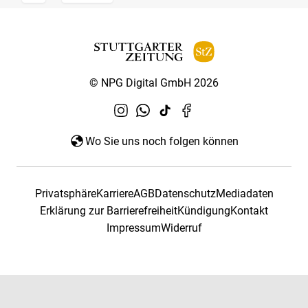
© NPG Digital GmbH 2026
Wo Sie uns noch folgen können
Privatsphäre
Karriere
AGB
Datenschutz
Mediadaten
Erklärung zur Barrierefreiheit
Kündigung
Kontakt
Impressum
Widerruf