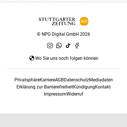
© NPG Digital GmbH 2026
Wo Sie uns noch folgen können
Privatsphäre
Karriere
AGB
Datenschutz
Mediadaten
Erklärung zur Barrierefreiheit
Kündigung
Kontakt
Impressum
Widerruf