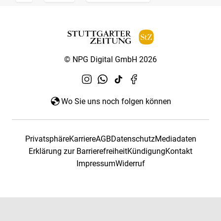
© NPG Digital GmbH 2026
Wo Sie uns noch folgen können
Privatsphäre
Karriere
AGB
Datenschutz
Mediadaten
Erklärung zur Barrierefreiheit
Kündigung
Kontakt
Impressum
Widerruf