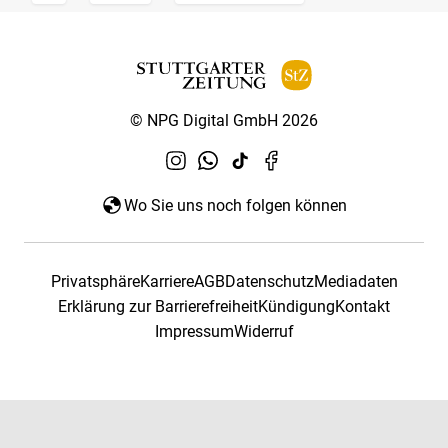
© NPG Digital GmbH 2026
Wo Sie uns noch folgen können
Privatsphäre
Karriere
AGB
Datenschutz
Mediadaten
Erklärung zur Barrierefreiheit
Kündigung
Kontakt
Impressum
Widerruf