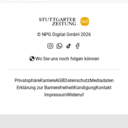
© NPG Digital GmbH 2026
Wo Sie uns noch folgen können
Privatsphäre
Karriere
AGB
Datenschutz
Mediadaten
Erklärung zur Barrierefreiheit
Kündigung
Kontakt
Impressum
Widerruf