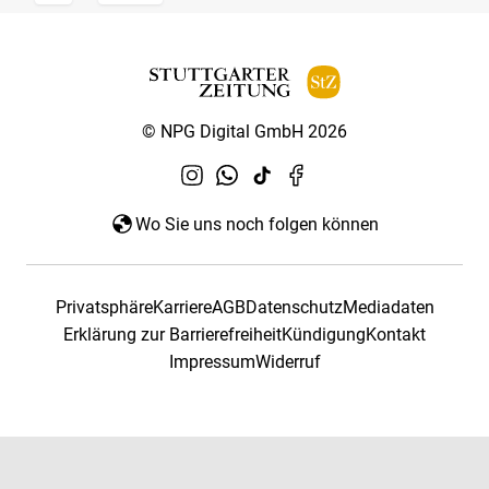
© NPG Digital GmbH 2026
Wo Sie uns noch folgen können
Privatsphäre
Karriere
AGB
Datenschutz
Mediadaten
Erklärung zur Barrierefreiheit
Kündigung
Kontakt
Impressum
Widerruf