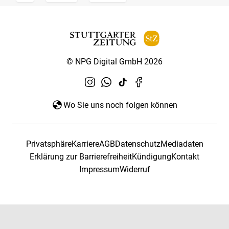
© NPG Digital GmbH 2026
Wo Sie uns noch folgen können
Privatsphäre
Karriere
AGB
Datenschutz
Mediadaten
Erklärung zur Barrierefreiheit
Kündigung
Kontakt
Impressum
Widerruf