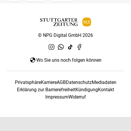
© NPG Digital GmbH 2026
Wo Sie uns noch folgen können
Privatsphäre
Karriere
AGB
Datenschutz
Mediadaten
Erklärung zur Barrierefreiheit
Kündigung
Kontakt
Impressum
Widerruf