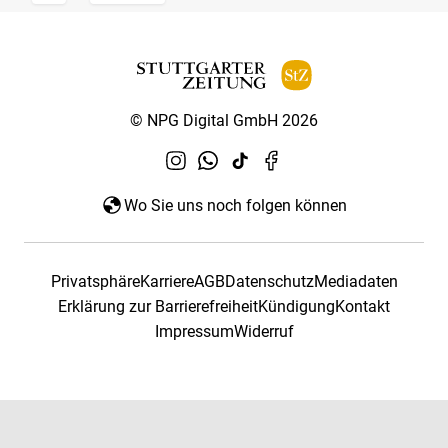
© NPG Digital GmbH 2026
Wo Sie uns noch folgen können
Privatsphäre
Karriere
AGB
Datenschutz
Mediadaten
Erklärung zur Barrierefreiheit
Kündigung
Kontakt
Impressum
Widerruf