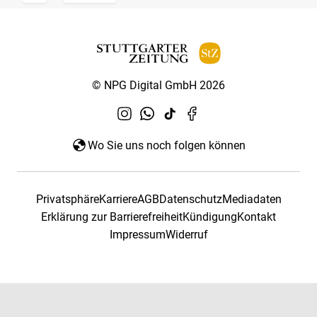
© NPG Digital GmbH 2026
Wo Sie uns noch folgen können
Privatsphäre
Karriere
AGB
Datenschutz
Mediadaten
Erklärung zur Barrierefreiheit
Kündigung
Kontakt
Impressum
Widerruf