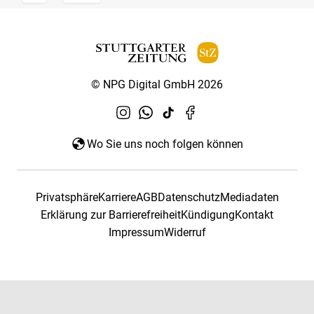
© NPG Digital GmbH 2026
Wo Sie uns noch folgen können
Privatsphäre
Karriere
AGB
Datenschutz
Mediadaten
Erklärung zur Barrierefreiheit
Kündigung
Kontakt
Impressum
Widerruf