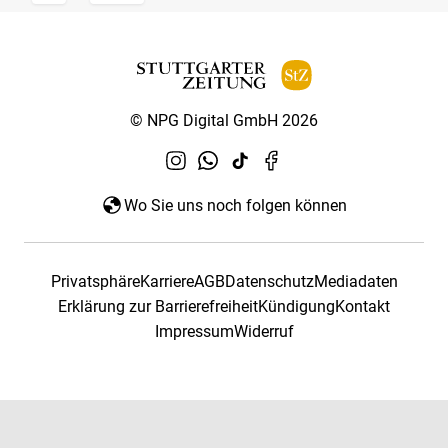
© NPG Digital GmbH 2026
Wo Sie uns noch folgen können
Privatsphäre
Karriere
AGB
Datenschutz
Mediadaten
Erklärung zur Barrierefreiheit
Kündigung
Kontakt
Impressum
Widerruf